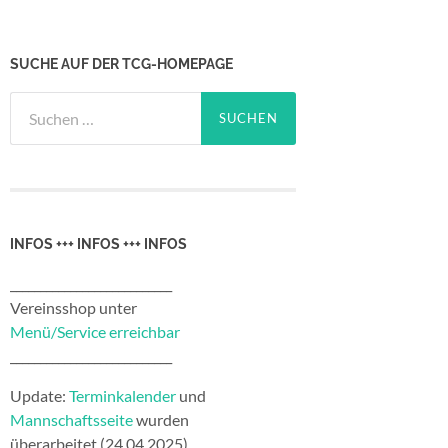
SUCHE AUF DER TCG-HOMEPAGE
Suchen
nach:
INFOS +++ INFOS +++ INFOS
___________________________
Vereinsshop unter
Menü/Service erreichbar
___________________________
Update:
Terminkalender
und
Mannschaftsseite
wurden
überarbeitet (24.04.2025)