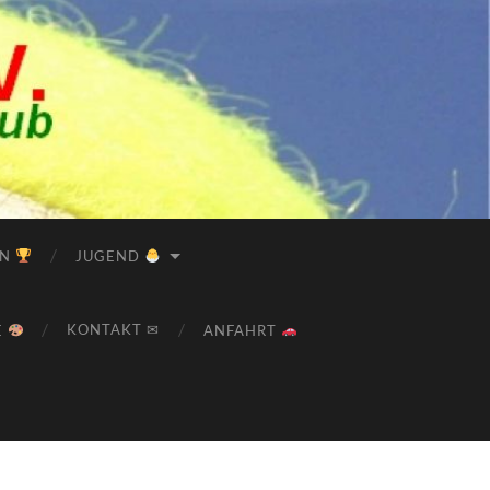
EN
JUGEND
KONTAKT ✉
E
ANFAHRT