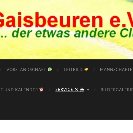
VORSTANDSCHAFT
LEITBILD
MANNSCHAFT
SERVICE 🛠 🌦
NE UND KALENDER
BILDERGALERI