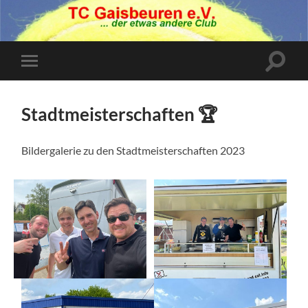
Suchfe
Mobile-
ein-/a
Menü
ein-/ausblenden
Stadtmeisterschaften 🏆
Bildergalerie zu den Stadtmeisterschaften 2023